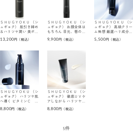
ＳＨＵＧＹＯＫＵ （シ
ＳＨＵＧＹＯＫＵ （シ
ＳＨＵＧＹＯＫＵ （シ
ュギョク） 肌引き締め
ュギョク） お顔全体は
ュギョク） 高級クリー
＆ハリツヤ潤い 美ボデ
もちろん 目元、唇の集
ム発想 厳選ハリ成分配
ィへ導く Ｓ－シェイプ
中ケアにも！ Ｓ－イン
合！ Ｓ－ハリ美容 ク
13,200
9,900
5,500
美容ブライトニング ボ
テンション 美容ブース
レンジングクリーム
ディミルクジェル
ター （先行美容液）
ＳＨＵＧＹＯＫＵ （シ
ＳＨＵＧＹＯＫＵ （シ
ュギョク） ハリツヤ肌
ュギョク） 徹底ＵＶケ
へ導く ビタミンＣ グ
アしながら ハリツヤ肌
ルタチオン配合 Ｓ－美
へ導く Ｓ－美容３Ｄプ
8,800
8,800
容 アルティメイトセラ
ロテクト ＵＶトーンア
ム （美容液）
ップ５０ （日焼け止め
ウォータリー クリー
ム・化粧下地）
件
5