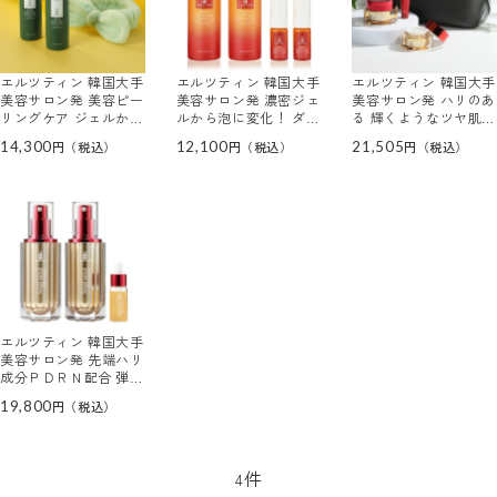
エルツティン 韓国大手
エルツティン 韓国大手
エルツティン 韓国大手
美容サロン発 美容ピー
美容サロン発 濃密ジェ
美容サロン発 ハリのあ
リングケア ジェルから
ルから泡に変化！ ダブ
る 輝くようなツヤ肌へ
濃密泡に変化！ バブル
ル洗顔不要 シルクプレ
導く シルククリームＲ
14,300
12,100
21,505
スキンピールジェル ２
ミアム クレンジングジ
Ｘ プレミアム ３個分
本ヘアターバン付セッ
ェル ２本増量セット
特別セット
ト
エルツティン 韓国大手
美容サロン発 先端ハリ
成分ＰＤＲＮ配合 弾力
のあるハリ肌を目指す
19,800
シルクスパイダーセラ
ム ２本増量セット
件
4