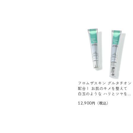
フロムザスキン グルタチオン
配合！ お肌のキメを整えて
白玉のような ハリとツヤを目
指す グルコラアイクリーム
12,900
デビュー２本分セット