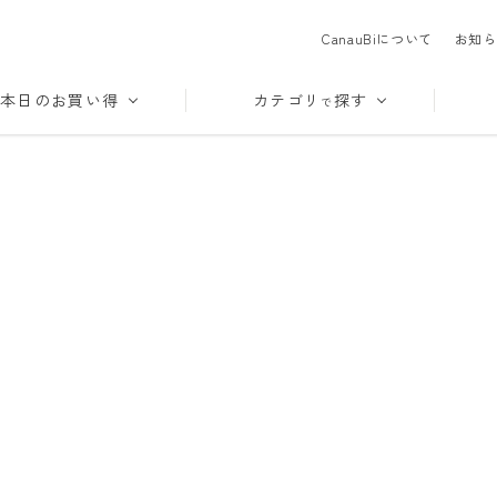
CanauBiについて
お知ら
本日のお買い得
カテゴリ
探す
で