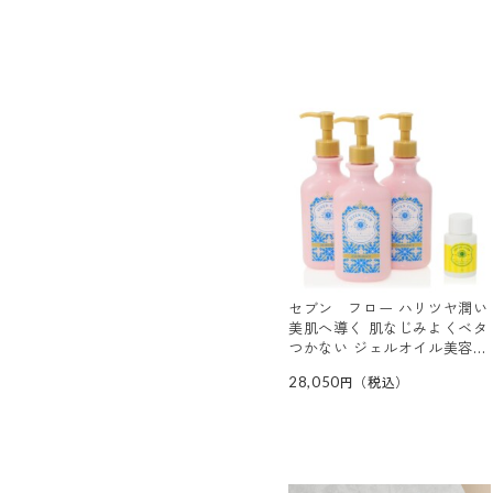
セブン フロー ハリツヤ潤い
美肌へ導く 肌なじみよくベタ
つかない ジェルオイル美容液
ハーブ サーキュレイト オイ
28,050
ル サマー ジェル ３本特別
セット