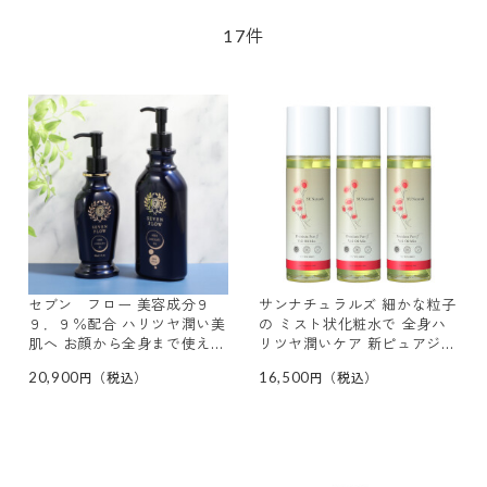
件
17
セブン フロー 美容成分９
サンナチュラルズ 細かな粒子
９．９％配合 ハリツヤ潤い美
の ミスト状化粧水で 全身ハ
肌へ お顔から全身まで使え
リツヤ潤いケア 新ピュアジェ
る！ ハーブ サーキュレイト
イ ヴェールオイルミスト ３
20,900
16,500
オイル ３本分セット
本セット