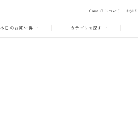
CanauBiについて
お知ら
本日のお買い得
カテゴリ
探す
で