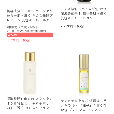
アンズ核油＆ハトムギ油 Ｗ保
美容成分１００％ ハリツヤな
湿成分配合！ 潤い美肌へ導く
めらか肌へ導く ＰＣＣ発酵プ
美容オイル イポロンＬ
レミアム 美容オイルミルク・
トリートメント ２本増量セッ
2,728
期間限定：8/7(金)～8/13(木)
ト
メーカー希望小売価格合計:11,000円
45%OFF
5,990
深海鮫肝油由来の スクワラン
サンナチュラルズ 保湿＆ハリ
１００％配合！ みずみずしい
ツヤの ホホバ種子油１００％
お肌に導く ＭＧスクワラン
配合 プレミアム ピュアジェ
（美容オイル）