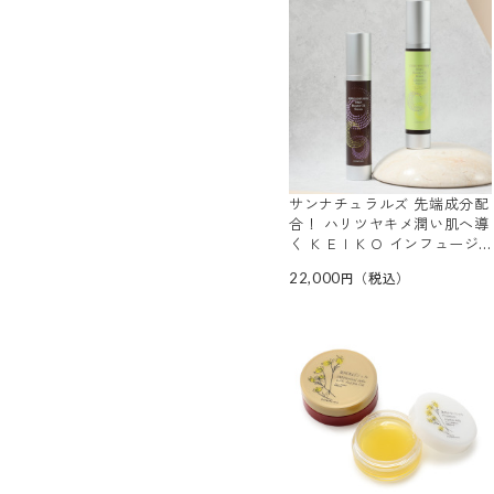
サンナチュラルズ 先端成分配
合！ ハリツヤキメ潤い肌へ導
く ＫＥＩＫＯ インフュージ
ョン マイクロＮブースター
22,000
オイルセラム ２種セット