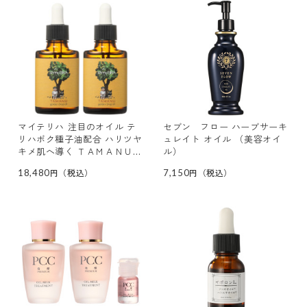
マイテリハ 注目のオイル テ
セブン フロー ハーブサーキ
リハボク種子油配合 ハリツヤ
ュレイト オイル （美容オイ
キメ肌へ導く ＴＡＭＡＮＵ
ル）
ゴールデンドロップオイル ２
18,480
7,150
本セット