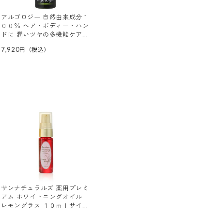
アルゴロジー 自然由来成分１
００％ へア・ボディー・ハン
ドに 潤いツヤの多機能ケア！
ユニバーサル ヘア＆ボディオ
7,920
イル
サンナチュラルズ 薬用プレミ
アム ホワイトニングオイル
レモングラス １０ｍｌサイズ
（薬用美白オイル）