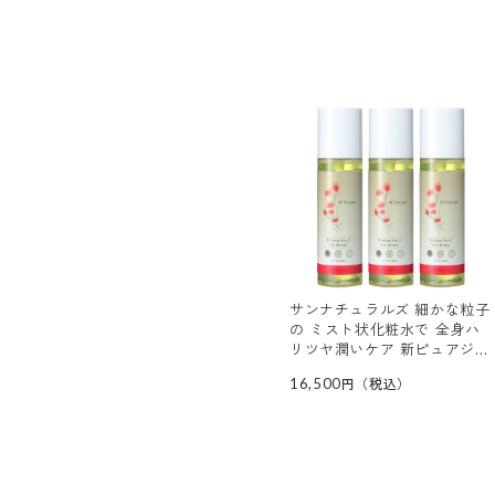
サンナチュラルズ 細かな粒子
の ミスト状化粧水で 全身ハ
リツヤ潤いケア 新ピュアジェ
イ ヴェールオイルミスト ３
16,500
本セット