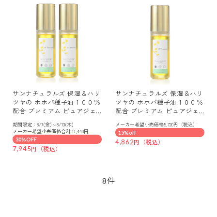
サンナチュラルズ 保湿＆ハリ
サンナチュラルズ 保湿＆ハリ
ツヤの ホホバ種子油１００％
ツヤの ホホバ種子油１００％
配合 プレミアム ピュアジェ
配合 プレミアム ピュアジェ
イオイル ２本セット
イオイル （美容オイル）
期間限定：8/7(金)～8/13(木)
メーカー希望小売価格5,720円（税込）
メーカー希望小売価格合計:11,440円
15%off
30%OFF
4,862
7,945
件
8