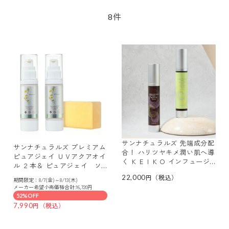
件
8
サンナチュラルズ 先端成分配
サンナチュラルズ プレミアム
合！ ハリツヤキメ潤い肌へ導
ピュアジェイ ＵＶアクアオイ
く ＫＥＩＫＯ インフュージ
ル ２本＆ ピュアジェイ ソ
ョン マイクロＮブースター
ープ
22,000
オイルセラム ２種セット
期間限定：8/7(金)～8/13(木)
メーカー希望小売価格合計:16,720円
52%OFF
7,990