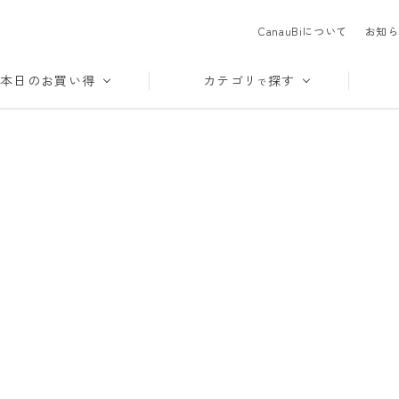
CanauBiについて
お知ら
本日のお買い得
カテゴリ
探す
で