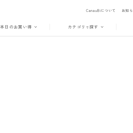
CanauBiについて
お知ら
本日のお買い得
カテゴリ
探す
で