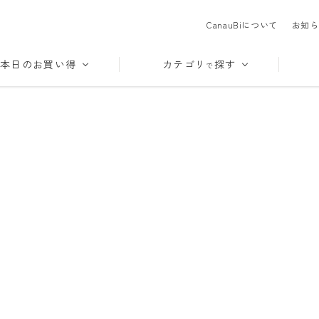
CanauBiについて
お知ら
本日のお買い得
カテゴリ
探す
で