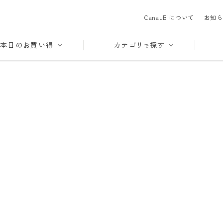
CanauBiについて
お知ら
本日のお買い得
カテゴリ
探す
で