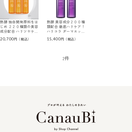
熟酵 独自開発原料をは
熟酵 美容成分２００種
じめ ２２０種類の美容
類配合 徹底ハリケア！
成分配合 ハリツヤケア
ハリコラ ダーマエッセ
＆保湿！ 新ビタミック
ンス ２本セット
20,700
15,400
ス ローションＤＸ デ
ビュー３本セット
件
2