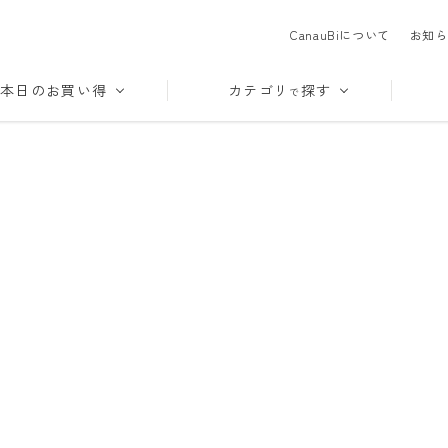
CanauBiについて
お知ら
本日のお買い得
カテゴリ
探す
で