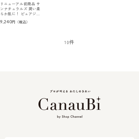
リニューアル前商品 サ
ンナチュラルズ 潤い柔
らか肌に！ ピュアジェ
イ ホイップリッチパッ
9,240
クＥＸ アクアクール
３個セット
件
10