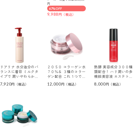
ルインワンクリーム プ
ルク ３本セット
ンスＥＸ ３個特別セッ
円
ラス ２個セット
ト
67%OFF
9,988
リアリナ 水分油分のバ
２０５０ コラーゲン水
熟酵 美容成分３００種
ランスに着目 ミルクタ
７０％＆ ３種のコラー
類配合！ ハリ潤いの多
イプで 潤いやわらか肌
ゲン配合 これ１つでハ
機能美容液 エステトリ
を目指す プレシャスレ
リ潤いケア！ ダイアモ
ートメント オールイン
7,920
12,000
8,000
ッド オールインワンミ
ンドクリーム （オール
ワンセラム
ルク （オールインワン
インワン クリーム）
美容液）