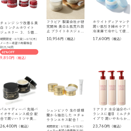
フラビア 製薬会社が研
ホワイトディアマンテ
チェンジ シワ改善＆美
究開発 美白＆肌荒れ防
潤い肌引き締めケア！
白 リンクルホワイト
止 ブライトネスジェル
冷凍庫で冷やして使え
ジュエリー ３．５個分
（ＳＴ薬用美白 ジェ
る 新感覚のジェルクリ
セット
10,956
17,600
期間限定：8/7(金)～8/13(木)
ル０１） デビュー２個
ーム フローズンワール
メーカー希望小売価格合
セット
ド クリーム ２個セッ
計:25,740円
ト
61%OFF
9,850
パルマディーバ 先端バ
リアリナ 水分油分のバ
シュンビソウ 生の胡蝶
イオサイエンス成分 配
ランスに着目 ミルクタ
蘭から抽出した コチョ
合で潤いハリツヤ美肌
イプで 潤いやわらか肌
ウランエキス配合！ ツ
＆ 角質層まで拡散浸
を目指す プレシャスレ
ヤ肌＆肌引き締めを追
26,400
23,760
期間限定：8/7(金)～8/13(木)
透！ ゴージャス オー
ッド オールインワンミ
求 プレミアム エッセ
メーカー希望小売価格:30,890