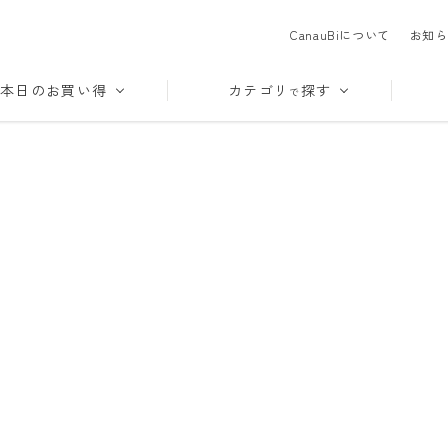
CanauBiについて
お知ら
本日のお買い得
カテゴリ
探す
で