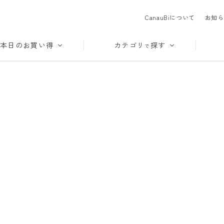
CanauBiについて
お知ら
本日のお買い得
カテゴリ
探す
で