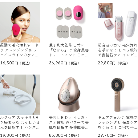
セット
振動で毛穴汚れすっき
兼子和大監修 日常に
超音波の力で 毛穴汚れ
り クレンジング＆ フ
「ながら」で 全身美容
を浮かせて ＥＭＳ機能
ェイスラインのケア！
トリートメント ＥＭＳ
で表情筋ケア イングレ
電動美顔器 ネイオン
美容器 “ヴィオーデ”
イス ヴェレナ アクア
16,500
36,960
29,800
ビューティー
ジェルパッド６枚セッ
ピールリフト モイスト
ト
セラム３０ｍｌ付
ルクセア スッキリと引
美容ＬＥＤ× ４つのエ
キュアフォルテ 電動ブ
き締まった 若々しい目
ステ機能 Ｗパワーで美
ラッシングと 保湿ケア
元を目指す！ ハンズフ
肌を目指す 多機能美顔
を同時に！ 自宅で手軽
リーで使える 目元専用
器 エクスイディアル
にサロンケア 電動スカ
19,800
85,800
29,700
美顔器 ルクセア ミュ
オーヴォ
ルプケアブラシ