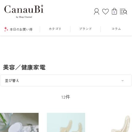
0
カテゴリ
ブランド
コラム
本日のお買い得
美容／健康家電
件
12