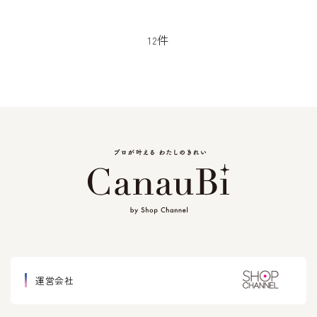
ーサー 目元シート６０
枚付セット
件
12
運営会社