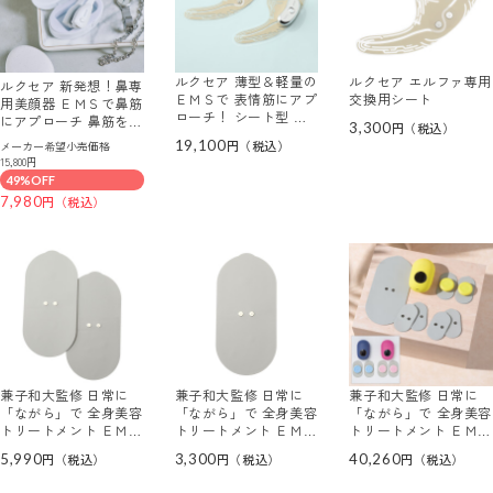
ルクセア 薄型＆軽量の
ルクセア エルファ専用
ルクセア 新発想！鼻専
ＥＭＳで 表情筋にアプ
交換用シート
用美顔器 ＥＭＳで鼻筋
ローチ！ シート型 フ
にアプローチ 鼻筋を鍛
3,300
ェイスケア美顔器 エル
えて引き締まった 美し
19,100
メーカー希望小売価格
ファ 専用交換用シート
い鼻を目指す ルクセア
15,800円
付 特別セット
フォーネスＰＲＯ
49%OFF
7,980
兼子和大監修 日常に
兼子和大監修 日常に
兼子和大監修 日常に
「ながら」で 全身美容
「ながら」で 全身美容
「ながら」で 全身美容
トリートメント ＥＭＳ
トリートメント ＥＭＳ
トリートメント ＥＭＳ
美容器ヴィオーデ 専用
美容器ヴィオーデ 専用
美容器 ヴィオーデ ジ
5,990
3,300
40,260
ボディ用ジェルパッド
ボディ用ジェルパッド
ェルパッド６枚＆ ボデ
２枚セット
ィ用ジェルパッド 特別