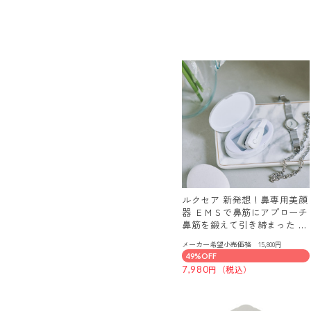
ルクセア 新発想！鼻専用美顔
器 ＥＭＳで鼻筋にアプローチ
鼻筋を鍛えて引き締まった 美
しい鼻を目指す ルクセアフォ
メーカー希望小売価格 15,800円
ーネスＰＲＯ
49%OFF
7,980