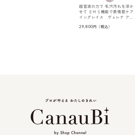
超音波の力で 毛穴汚れを浮か
せて ＥＭＳ機能で表情筋ケア
イングレイス ヴェレナ アク
アピールリフト モイストセラ
29,800
ム３０ｍｌ付