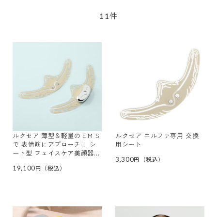
件
11
ルクセア 薄型＆軽量のＥＭＳ
ルクセア エルファ専用 交換
で 表情筋にアプローチ！ シ
用シート
ート型 フェイスケア美顔器
3,300
エルファ 専用交換用シート付
19,100
特別セット