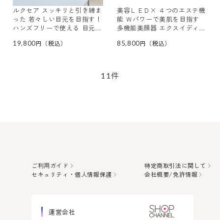
ルクセア スッキリと引き締ま
美容ＬＥＤ× ４つのエステ機
った 若々しい目元を目指す！
能 Ｗパワーで美肌を目指す
ハンズフリーで使える 目元専
多機能美顔器 エクスイディア
用美顔器 ルクセア ミューサ
ル オーヴォ
19,800
85,800
ー 目元シート６０枚付セット
件
11
ご利用ガイド
特定商取引法に関して
セキュリティ・個人情報保護
会社概要/免許情報
運営会社