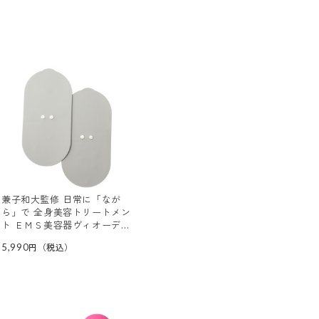
兼子和大監修 日常に「なが
ら」で 全身美容トリートメン
ト ＥＭＳ美容器ヴィオーデ
専用ボディ用ジェルパッド ２
5,990
枚セット