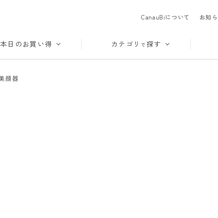
CanauBiについて
お知ら
本日のお買い得
カテゴリ
探す
で
美顔器