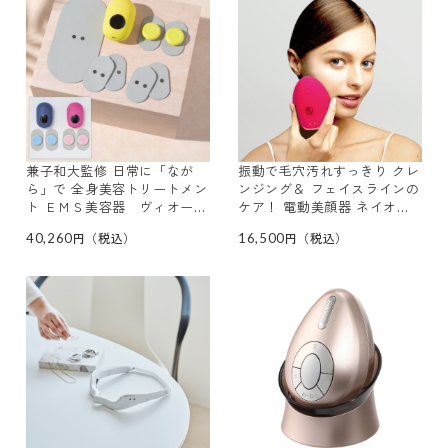
兼子和大監修 日常に「なが
振動で毛穴汚れすっきり クレ
ら」で 全身美容トリートメン
ンジング＆ フェイスラインの
ト ＥＭＳ美容器 ヴィオーデ
ケア！ 電動美顔器 ネイオ
ジェルパッド６枚＆ ボディ用
ン ビューティー
40,260
16,500
ジェルパッド 特別セット