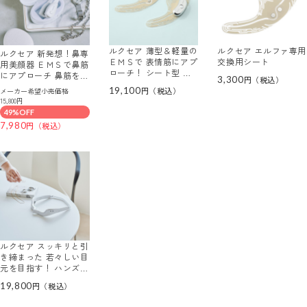
ルクセア 薄型＆軽量の
ルクセア エルファ専用
ルクセア 新発想！鼻専
ＥＭＳで 表情筋にアプ
交換用シート
用美顔器 ＥＭＳで鼻筋
ローチ！ シート型 フ
にアプローチ 鼻筋を鍛
3,300
ェイスケア美顔器 エル
えて引き締まった 美し
19,100
メーカー希望小売価格
ファ 専用交換用シート
い鼻を目指す ルクセア
15,800円
付 特別セット
フォーネスＰＲＯ
49%OFF
7,980
ルクセア スッキリと引
き締まった 若々しい目
元を目指す！ ハンズフ
リーで使える 目元専用
19,800
美顔器 ルクセア ミュ
ーサー 目元シート６０