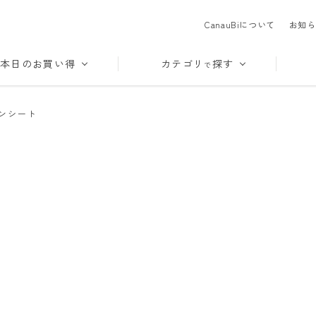
CanauBiについて
お知ら
本日のお買い得
カテゴリ
探す
で
ンシート