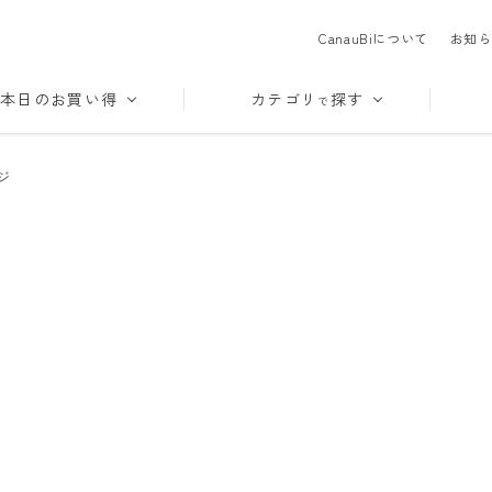
CanauBiについて
お知ら
本日のお買い得
カテゴリ
探す
で
ジ