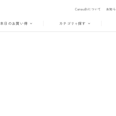
CanauBiについて
お知ら
本日のお買い得
カテゴリ
探す
で