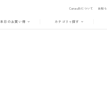
CanauBiについて
お知ら
本日のお買い得
カテゴリ
探す
で