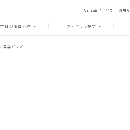
CanauBiについて
お知ら
本日のお買い得
カテゴリ
探す
で
／美容グッズ