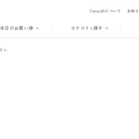
CanauBiについて
お知ら
本日のお買い得
カテゴリ
探す
で
ラシ