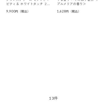
ピティ＆ ホワイトタッチ ２
プルメリアの香り＞
種スペシャルセット
9,900
1,628
件
13