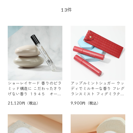
件
13
ショーレイヤード 香りのピラ
アップルミントシュガー ウッ
ミッド構造に こだわったさり
ディでミルキーな香り フレグ
げない香り １９４５ オード
ランスミスト フィグミラクル
トワレ ベージュ デビュー特
２本特別セット
21,120
9,900
別セット