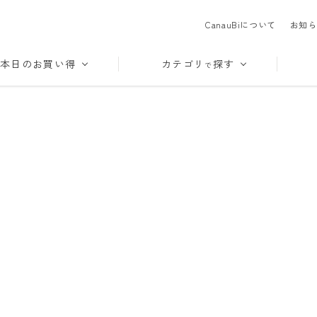
CanauBiについて
お知ら
本日のお買い得
カテゴリ
探す
で