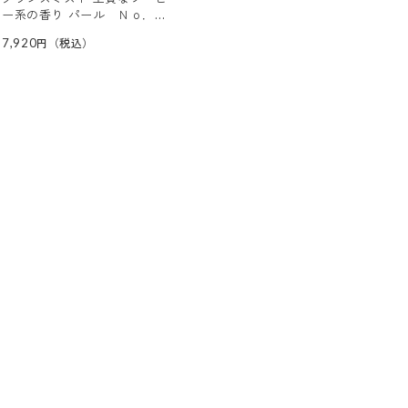
ー系の香り パール Ｎｏ．１
＆ シャンプーの香り パー
7,920
ル Ｎｏ．１１ スペシャルセ
ット