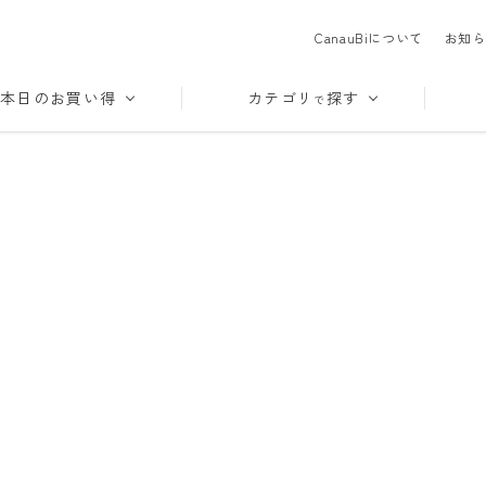
CanauBiについて
お知ら
本日のお買い得
カテゴリ
探す
で