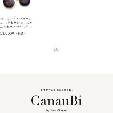
ローズ・ド・マラケシ
ュ こだわりのローズが
ふんわりとやさしく香
る ナチュラル パフュ
11,000
ーム ２個セット
件
1