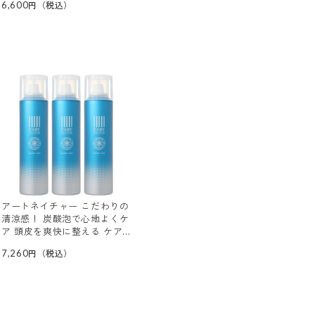
6,600
（ヘアミルク）
アートネイチャー こだわりの
清涼感！ 炭酸泡で心地よくケ
ア 頭皮を爽快に整える ケア
ファクター クイッククール
7,260
デビュー３本セット