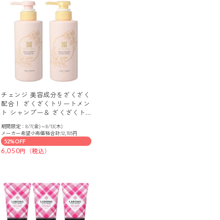
チェンジ 美容成分をざくざく
配合！ ざくざくトリートメン
ト シャンプー＆ ざくざくト
リートメント ヘアパック ＜
期間限定：8/7(金)～8/13(木)
ホワイトリリーの香り＞ 特別
メーカー希望小売価格合計:12,705円
セット
52%OFF
6,050