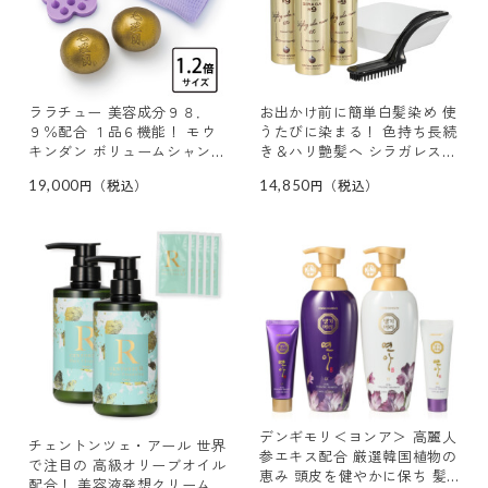
ララチュー 美容成分９８．
お出かけ前に簡単白髪染め 使
９％配合 １品６機能！ モウ
うたびに染まる！ 色持ち長続
キンダン ボリュームシャンプ
き＆ハリ艶髪へ シラガレスキ
ー １．２倍サイズ ２個 収
ュー スタイリングカラームー
19,000
14,850
納ネット＆ブラシ付
ス ＥＸ ３本特別セット
デンギモリ＜ヨンア＞ 高麗人
チェントンツェ・アール 世界
参エキス配合 厳選韓国植物の
で注目の 高級オリーブオイル
恵み 頭皮を健やかに保ち 髪
配合！ 美容液発想クリームタ