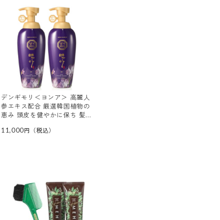
デンギモリ＜ヨンア＞ 高麗人
参エキス配合 厳選韓国植物の
恵み 頭皮を健やかに保ち 髪
にハリコシツヤを与える シャ
11,000
ンプーＥＸ ２本セット