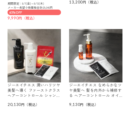
ローション） スペシャルセッ
13,200
２本セット
期間限定：8/7(金)～8/13(木)
ト
メーカー希望小売価格合計:29,040円
65%OFF
9,990
ジーエイチエス 潤いハリツヤ
ジーエイチエス なめらかなツ
美髪へ導く ファーストクラス
ヤ美髪へ 髪を内外から補修す
ヘアーコントロール シャンプ
る ヘアーコントロール オイ
ー＆ トリートメント 大容量
ルプレミアム 増量特別セット
20,130
9,130
増量 スペシャルセット