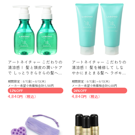
アートネイチャー こだわりの
アートネイチャー こだわりの
清涼感！ 髪と頭皮の潤いケア
清涼感！ 髪を補修して しな
で しっとりさらさらの髪へ
やかにまとまる髪へ ラボモク
ラボモクールキューブ スズ
ールキューブ スズカ トリー
期間限定：8/7(金)～8/13(木)
期間限定：8/7(金)～8/13(木)
カ シャンプー ２本セット
トメント ２本セット
メーカー希望小売価格合計:5,500円
メーカー希望小売価格合計:6,600円
12%OFF
26%OFF
4,840
4,840