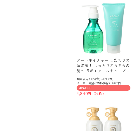
アートネイチャー こだわりの
清涼感！ しっとりさらさらの
髪へ ラボモクールキューブ
スズカ シャンプー＆ トリー
期間限定：8/7(金)～8/13(木)
トメント 特別セット
メーカー希望小売価格合計:6,050円
20%OFF
4,840