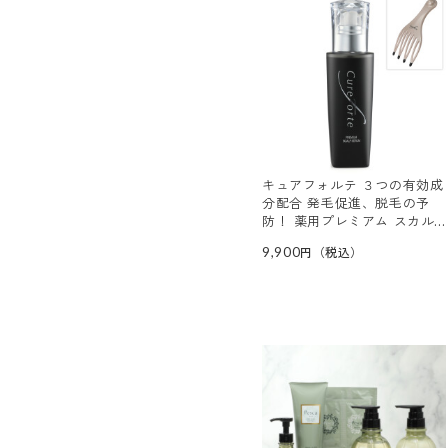
キュアフォルテ ３つの有効成
分配合 発毛促進、脱毛の予
防！ 薬用プレミアム スカル
プセラム （ＣＦプレミアム
9,900
スカルプセラム） 特別セット