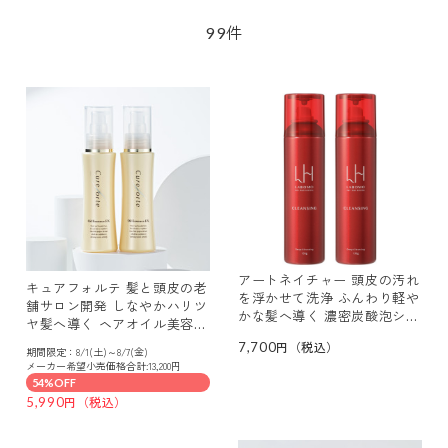
件
99
アートネイチャー 頭皮の汚れ
キュアフォルテ 髪と頭皮の老
を浮かせて洗浄 ふんわり軽や
舗サロン開発 しなやかハリツ
かな髪へ導く 濃密炭酸泡シャ
ヤ髪へ導く ヘアオイル美容液
ンプー ラボモヘアテックシス
新オイルエサンス ＥＸ デビ
7,700
テム ディープクレンジング
期間限定：8/1(土)～8/7(金)
ュー２本セット
メーカー希望小売価格合計:13,200円
デビュー２本セット
54%OFF
5,990