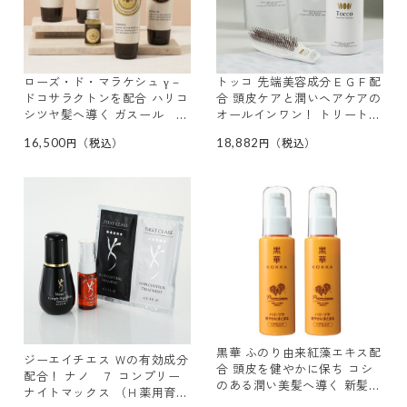
ローズ・ド・マラケシュ γ－
トッコ 先端美容成分ＥＧＦ配
ドコサラクトンを配合 ハリコ
合 頭皮ケアと潤いヘアケアの
シツヤ髪へ導く ガスール ボ
オールインワン！ トリートメ
リューム シャンプー＆ ヘア
ント シャンプー 大容量特別
16,500
18,882
コンディショナー 各２本特別
セット
セット
黒華 ふのり由来紅藻エキス配
ジーエイチエス Ｗの有効成分
合 頭皮を健やかに保ち コシ
配合！ ナノ ７ コンプリー
のある潤い美髪へ導く 新髪の
ナイトマックス （Ｈ薬用育毛
ハリ・ツヤ美容液 プレミアム