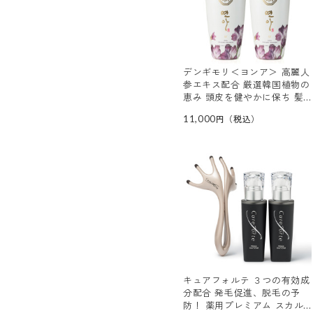
デンギモリ＜ヨンア＞ 高麗人
参エキス配合 厳選韓国植物の
恵み 頭皮を健やかに保ち 髪
にハリコシツヤを与える トリ
11,000
ートメントＥＸ ２本セット
キュアフォルテ ３つの有効成
分配合 発毛促進、脱毛の予
防！ 薬用プレミアム スカル