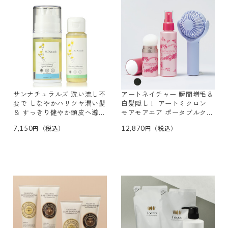
サンナチュラルズ 洗い流し不
アートネイチャー 瞬間増毛＆
要で しなやかハリツヤ潤い髪
白髪隠し！ アートミクロン
＆ すっきり健やか頭皮へ導く
モアモアエア ポータブルクル
ピュアジェイ クイックリフレ
ット ファン付セット
7,150
12,870
デビュー特別セット