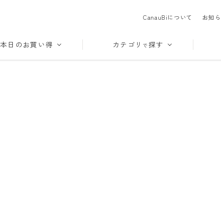
CanauBiについて
お知ら
本日のお買い得
カテゴリ
探す
で