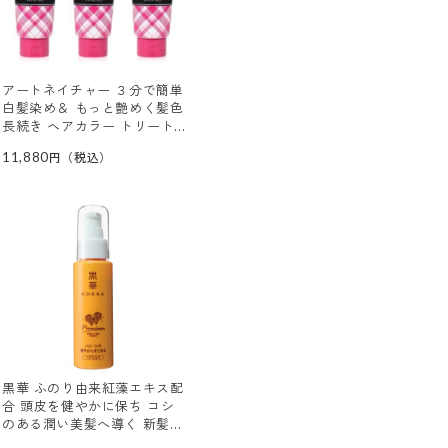
アートネイチャー ３分で簡単
白髪染め＆ もっと艶めく髪色
長続き ヘアカラー トリート
メント エアリ ３本セット
11,880
黒華 ふのり由来紅藻エキス配
合 頭皮を健やかに保ち コシ
のある潤い美髪へ導く 新髪の
ハリ・ツヤ美容液 プレミアム