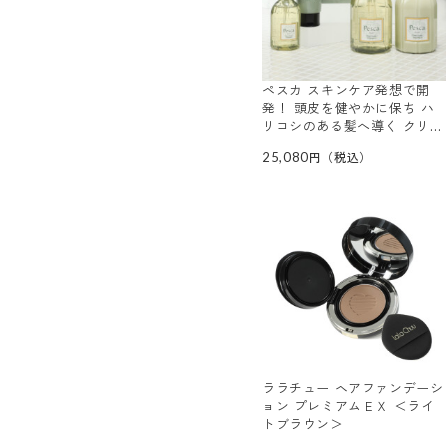
ペスカ スキンケア発想で開
発！ 頭皮を健やかに保ち ハ
リコシのある髪へ導く クリ
ア スカルプ シャンプー＆
25,080
ヘアパック 大増量セット
ララチュー ヘアファンデーシ
ョン プレミアムＥＸ ＜ライ
トブラウン＞