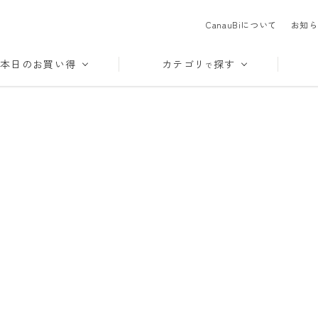
CanauBiについて
お知ら
本日のお買い得
カテゴリ
探す
で