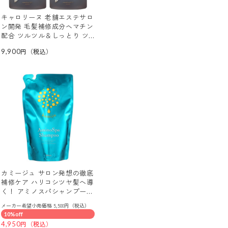
キャロリーヌ 老舗エステサロ
ン開発 毛髪補修成分ヘマチン
配合 ツルツル＆しっとり ツ
ヤ美髪！ ヘマチナ シャンプ
9,900
ー ２本セット
カミージュ サロン発想の徹底
補修ケア ハリコシツヤ髪へ導
く！ アミノスパシャンプー
つめかえ用 （ヘアシャンプ
メーカー希望小売価格 5,500円（税込）
ー）
10%off
4,950