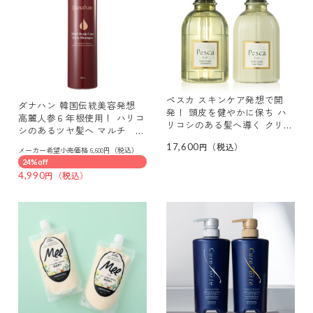
ペスカ スキンケア発想で開
ダナハン 韓国伝統美容発想
発！ 頭皮を健やかに保ち ハ
高麗人参６年根使用！ ハリコ
リコシのある髪へ導く クリ
シのあるツヤ髪へ マルチ ス
ア スカルプ シャンプー＆
カルプケア オイルインシャン
17,600
ヘアパック ビッグサイズセッ
メーカー希望小売価格 6,600円（税込）
プー
ト
24%off
4,990