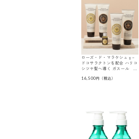
ローズ・ド・マラケシュ γ－
ドコサラクトンを配合 ハリコ
シツヤ髪へ導く ガスール ボ
リューム シャンプー＆ ヘア
16,500
コンディショナー 各２本特別
セット