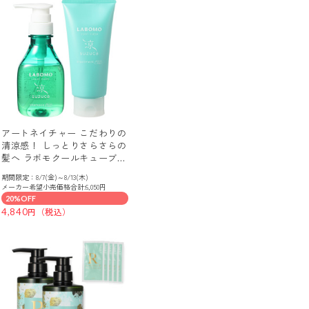
アートネイチャー こだわりの
清涼感！ しっとりさらさらの
髪へ ラボモクールキューブ
スズカ シャンプー＆ トリー
期間限定：8/7(金)～8/13(木)
トメント 特別セット
メーカー希望小売価格合計:6,050円
20%OFF
4,840