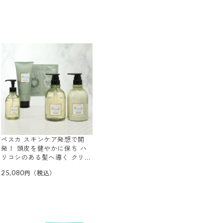
ペスカ スキンケア発想で開
発！ 頭皮を健やかに保ち ハ
リコシのある髪へ導く クリ
ア スカルプ シャンプー＆
25,080
ヘアパック 大増量セット