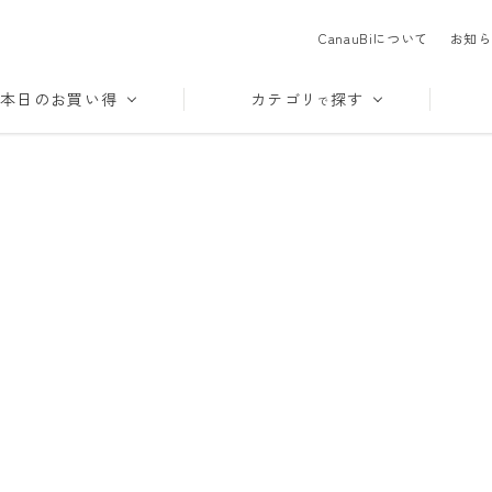
CanauBiについて
お知ら
本日のお買い得
カテゴリ
探す
で