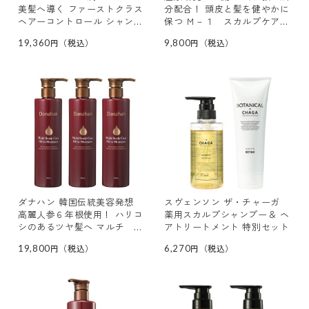
美髪へ導く ファーストクラス
分配合！ 頭皮と髪を健やかに
ヘアーコントロール シャンプ
保つ Ｍ－１ スカルプケア
ー＆ トリートメント 大容量
シャンプーモアＳ ２本セット
19,360
9,800
特別セット
ダナハン 韓国伝統美容発想
スヴェンソン ザ・チャーガ
高麗人参６年根使用！ ハリコ
薬用スカルプシャンプー＆ ヘ
シのあるツヤ髪へ マルチ ス
アトリートメント 特別セット
カルプケア オイルインシャン
19,800
6,270
プー ３本セット