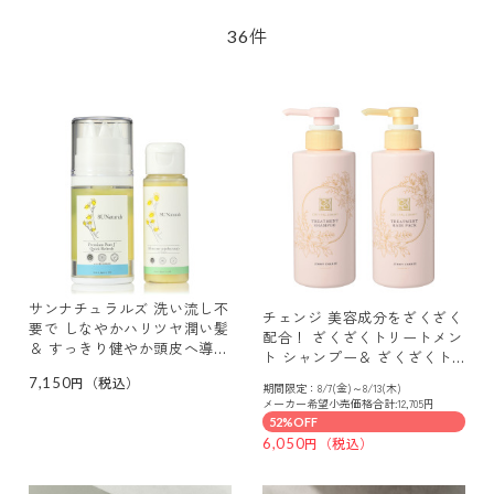
件
36
サンナチュラルズ 洗い流し不
チェンジ 美容成分をざくざく
要で しなやかハリツヤ潤い髪
配合！ ざくざくトリートメン
＆ すっきり健やか頭皮へ導く
ト シャンプー＆ ざくざくト
ピュアジェイ クイックリフレ
リートメント ヘアパック ＜
7,150
デビュー特別セット
期間限定：8/7(金)～8/13(木)
ホワイトリリーの香り＞ 特別
メーカー希望小売価格合計:12,705円
セット
52%OFF
6,050