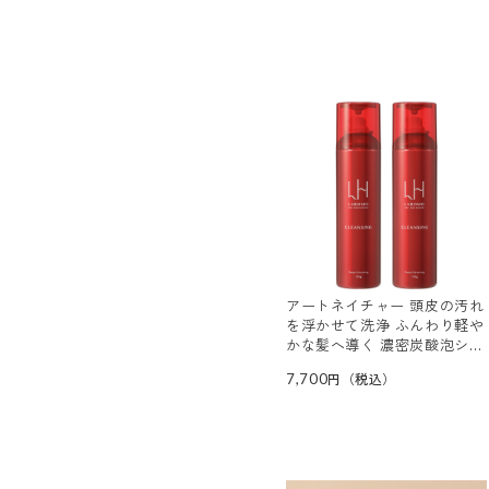
アートネイチャー 頭皮の汚れ
を浮かせて洗浄 ふんわり軽や
かな髪へ導く 濃密炭酸泡シャ
ンプー ラボモヘアテックシス
7,700
テム ディープクレンジング
デビュー２本セット