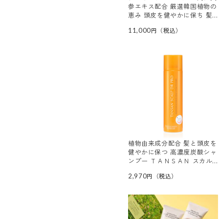
参エキス配合 厳選韓国植物の
恵み 頭皮を健やかに保ち 髪
にハリコシツヤを与える シャ
11,000
ンプーＥＸ＆ トリートメント
ＥＸ 増量特別セット
植物由来成分配合 髪と頭皮を
健やかに保つ 高濃度炭酸シャ
ンプー ＴＡＮＳＡＮ スカル
プ シャンプー
2,970