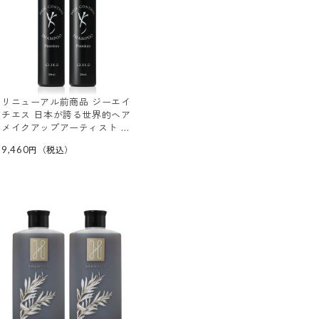
リニューアル前商品 ジーエイ
チエス 日本が誇る世界的ヘア
メイクアップアーティスト 七
條慶紀氏開発 ヘアーコントロ
9,460
ール シャンプー プレミアム
２本セット