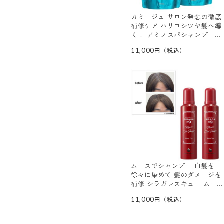
カミージュ サロン発想の徹底
補修ケア ハリコシツヤ髪へ導
く！ アミノスパシャンプー
つめかえ用 ２袋セット
11,000
ムースでシャンプー 白髪を
徐々に染めて 髪のダメージを
補修 シラガレスキュー ムー
スカラーシャンプー ２本セッ
11,000
ト