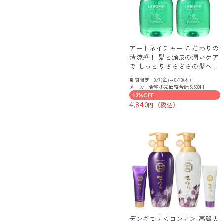
アートネイチャー こだわりの
清涼感！ 髪と頭皮の潤いケア
で しっとりさらさらの髪へ
ラボモクールキューブ スズ
期間限定：8/7(金)～8/13(木)
カ シャンプー ２本セット
メーカー希望小売価格合計:5,500円
12%OFF
4,840
デンギモリ＜ヨンア＞ 高麗人