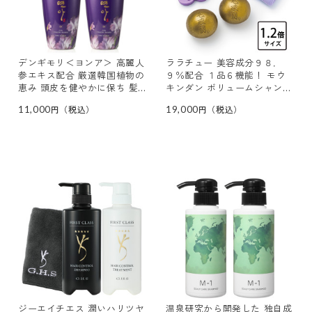
デンギモリ＜ヨンア＞ 高麗人
ララチュー 美容成分９８．
参エキス配合 厳選韓国植物の
９％配合 １品６機能！ モウ
恵み 頭皮を健やかに保ち 髪
キンダン ボリュームシャンプ
にハリコシツヤを与える シャ
ー １．２倍サイズ ２個 収
11,000
19,000
ンプーＥＸ ２本セット
納ネット＆ブラシ付
ジーエイチエス 潤いハリツヤ
温泉研究から開発した 独自成