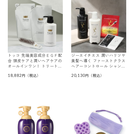
トッコ 先端美容成分ＥＧＦ配
ジーエイチエス 潤いハリツヤ
合 頭皮ケアと潤いヘアケアの
美髪へ導く ファーストクラス
オールインワン！ トリートメ
ヘアーコントロール シャンプ
ント シャンプー 大容量特別
ー＆ トリートメント 大容量
18,882
20,130
セット
増量 スペシャルセット