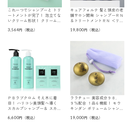
これ一つでシャンプーと トリ
キュアフォルテ 髪と頭皮の老
ートメントが完了！ 泡立てな
舗サロン開発 シャンプーＲＮ
いクリーム形状！ クリームシ
＆トリートメントＲＮ ＜リラ
ャンプーＭｅｅ ２袋セット
ックスハーブ ブレンドの香
3,564
19,800
り＞ 大容量セット
ＰＢラブクロム そえ木に着
ララチュー 美容成分９８．
目！ ハリコシ美頭髪へ導く
９％配合 １品６機能！ モウ
スカルプシャンプー＆ スカル
キンダン ボリュームシャンプ
プトリートメント 増量セット
ー １．２倍サイズ ２個特別
6,600
19,000
セット