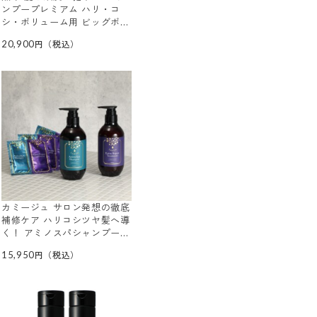
ンプープレミアム ハリ・コ
シ・ボリューム用 ビッグボト
ル２本セット ＜ライラックの
20,900
やさしい花の香り＞
カミージュ サロン発想の徹底
補修ケア ハリコシツヤ髪へ導
く！ アミノスパシャンプー＆
エクストラ リペアトリートメ
15,950
ント 増量サイズ特別セット