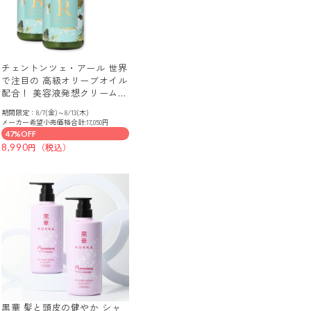
チェントンツェ・アール 世界
で注目の 高級オリーブオイル
配合！ 美容液発想クリームタ
イプ しっとりツヤ美髪へ ヘ
期間限定：8/7(金)～8/13(木)
アクレンジング シャンプー
メーカー希望小売価格合計:17,050円
２本増量セット
47%OFF
8,990
黒華 髪と頭皮の健やか シャ