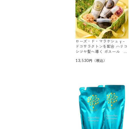
ローズ・ド・マラケシュ γ－
ドコサラクトンを配合 ハリコ
シツヤ髪へ導く ガスール ボ
リューム シャンプー＆ ヘア
13,530
コンディショナー ヘアケアコ
フレセット