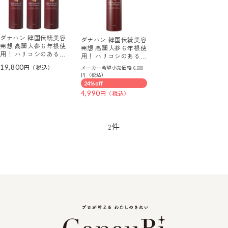
ダナハン 韓国伝統美容
ダナハン 韓国伝統美容
発想 高麗人参６年根使
発想 高麗人参６年根使
用！ ハリコシのあるツ
用！ ハリコシのあるツ
ヤ髪へ マルチ スカル
ヤ髪へ マルチ スカル
19,800
メーカー希望小売価格 6,600
プケア オイルインシャ
プケア オイルインシャ
円（税込）
ンプー ３本セット
ンプー
24%off
4,990
件
2