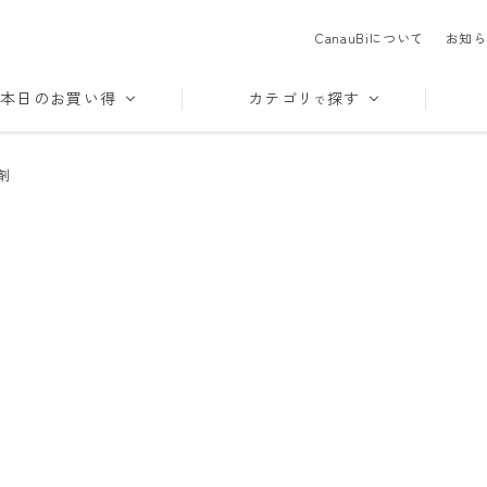
CanauBiについて
お知ら
本日のお買い得
カテゴリ
探す
で
剤