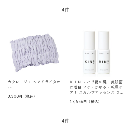
件
4
カクレージュ ヘアドライタオ
ＫＩＮＳ ハリ艶の鍵 美肌菌
ル
に着目 フケ・かゆみ・乾燥ケ
ア！ スカルプエッセンス ２
3,300
本セット
17,556
件
4