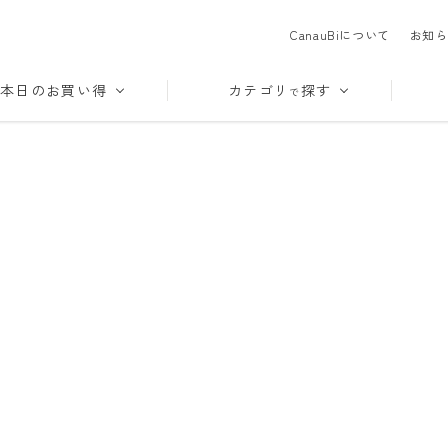
CanauBiについて
お知ら
本日のお買い得
カテゴリ
探す
で