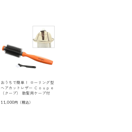
おうちで簡単！ ローリング型
ヘアカットレザー Ｃｏｕｐｅ
（クープ） 散髪用ケープ付
11,000