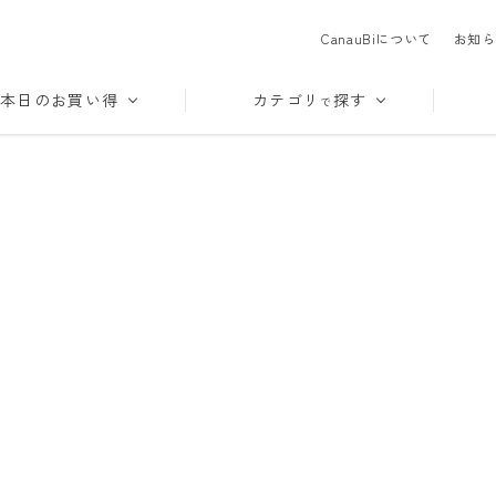
CanauBiについて
お知ら
本日のお買い得
カテゴリ
探す
で