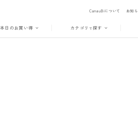
CanauBiについて
お知ら
本日のお買い得
カテゴリ
探す
で