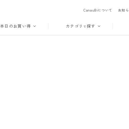
CanauBiについて
お知ら
本日のお買い得
カテゴリ
探す
で