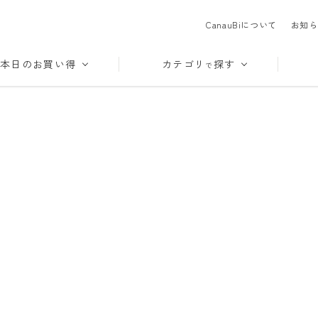
CanauBiについて
お知ら
本日のお買い得
カテゴリ
探す
で