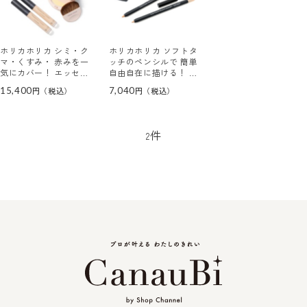
ホリカホリカ シミ・ク
ホリカホリカ ソフトタ
マ・くすみ・ 赤みを一
ッチのペンシルで 簡単
気にカバー！ エッセン
自由自在に描ける！ イ
ス カバーコンシーラー
ージーカバー ペンシル
15,400
7,040
２本特別セット
コンシーラー ２色特別
セット
件
2