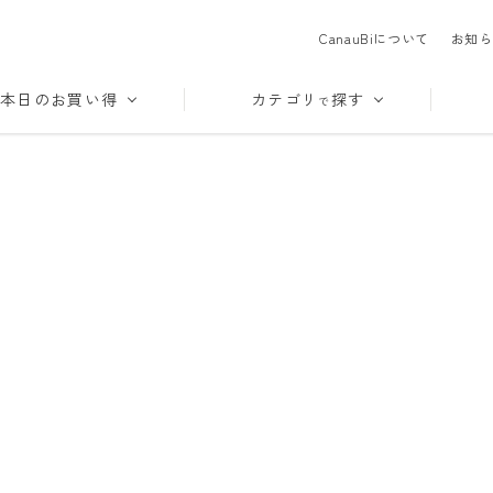
CanauBiについて
お知ら
本日のお買い得
カテゴリ
探す
で