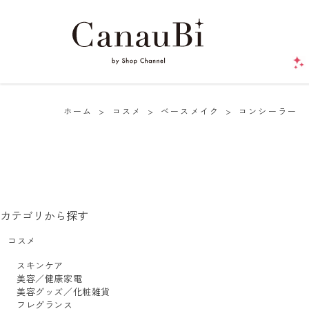
ホーム
>
コスメ
>
ベースメイク
>
コンシーラー
カテゴリから探す
コスメ
スキンケア
美容／健康家電
美容グッズ／化粧雑貨
フレグランス