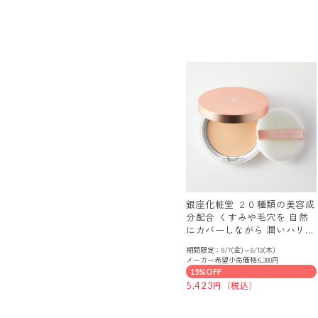
銀座化粧堂 ２０種類の美容成
分配合 くすみや毛穴を 自然
にカバーしながら 潤いハリツ
ヤケア！ ＵＶプロテクト ヴ
期間限定：8/7(金)～8/13(木)
ェールパウダー
メーカー希望小売価格:6,380円
15%OFF
5,423