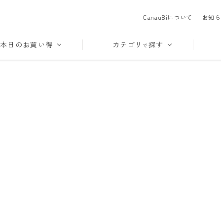
CanauBiについて
お知ら
本日のお買い得
カテゴリ
探す
で