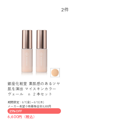
件
2
銀座化粧堂 素肌感のあるツヤ
肌を演出 マイスキンカラー
ヴェール ｎ ２本セット
期間限定：8/7(金)～8/13(木)
メーカー希望小売価格合計:8,800円
25%OFF
6,600