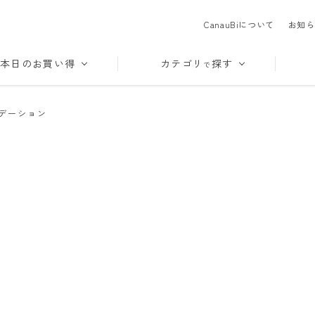
CanauBiについて
お知ら
本日のお買い得
カテゴリ
探す
で
デーション