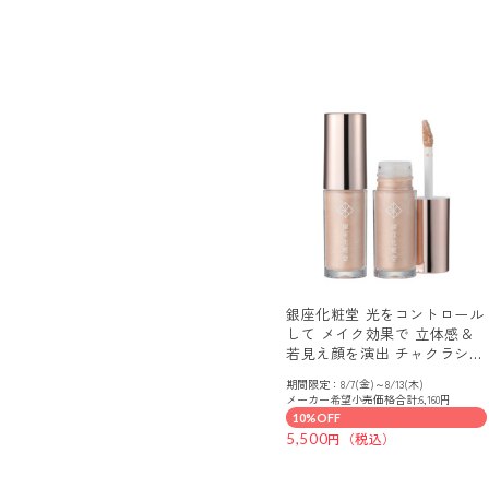
銀座化粧堂 光をコントロール
して メイク効果で 立体感＆
若見え顔を演出 チャクラシャ
イン ハイライター ｎ ２本
期間限定：8/7(金)～8/13(木)
セット
メーカー希望小売価格合計:6,160円
10%OFF
5,500