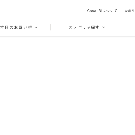
CanauBiについて
お知ら
本日のお買い得
カテゴリ
探す
で