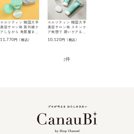
エルツティン 韓国大手
エルツティン 韓国大手
美容サロン発 紫外線ケ
美容サロン発 スキンケ
アしながら 角質層まで
ア発想で 潤いケア＆紫
潤い浸透 シルキークー
外線ブロック エアリー
11,770
10,120
ルクッション ２個分セ
ウォーター サンクリー
ット
ムプレミアム ２本特別
増量セット
件
2