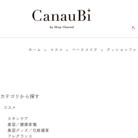
ホーム
>
コスメ
>
ベースメイク
>
クッションファ
カテゴリから探す
コスメ
スキンケア
美容／健康家電
美容グッズ／化粧雑貨
フレグランス