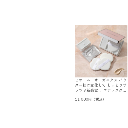
ビオール オーガニクス パウ
ダー状に変化して しっとりサ
ラツヤ新感覚！ エアレスクッ
ション オーガニックアクア
11,000
美容液ファンデーション ２個
分特別セット