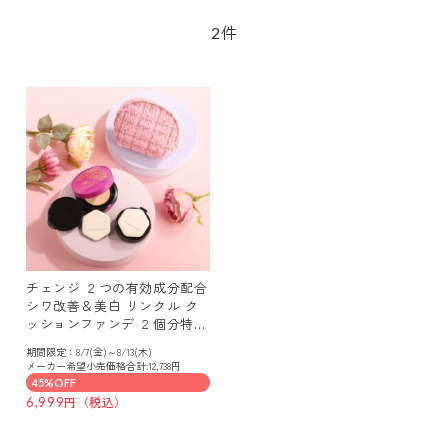
件
2
チェンジ ２つの有効成分配合
シワ改善＆美白 リンクル ク
ッションファンデ ２個分特別
セット
期間限定：8/7(金)～8/13(木)
メーカー希望小売価格合計:12,738円
45%OFF
6,999