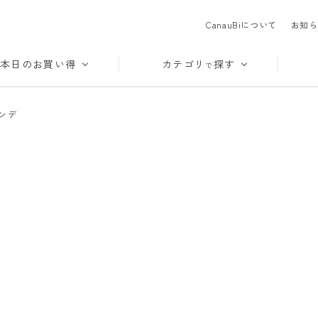
CanauBiについて
お知ら
本日のお買い得
カテゴリ
探す
で
ンデ