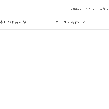
CanauBiについて
お知ら
本日のお買い得
カテゴリ
探す
で