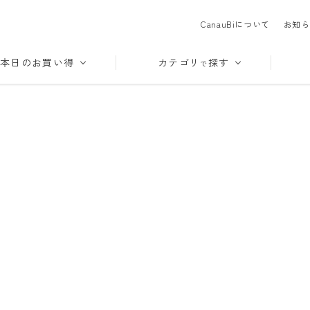
CanauBiについて
お知ら
本日のお買い得
カテゴリ
探す
で