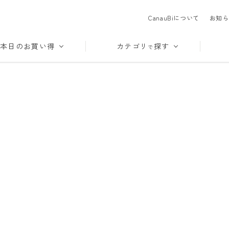
CanauBiについて
お知ら
本日のお買い得
カテゴリ
探す
で