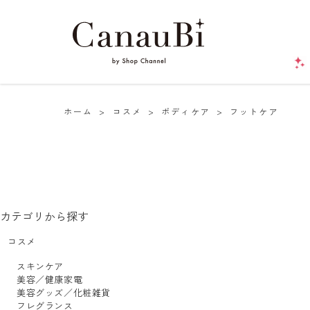
ホーム
>
コスメ
>
ボディケア
>
フットケア
カテゴリから探す
コスメ
スキンケア
美容／健康家電
美容グッズ／化粧雑貨
フレグランス