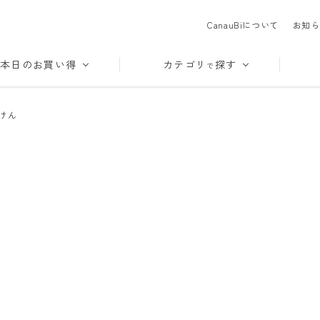
CanauBiについて
お知ら
本日のお買い得
カテゴリ
探す
で
けん