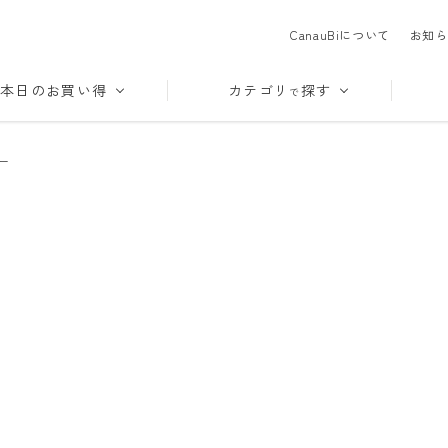
CanauBiについて
お知ら
本日のお買い得
カテゴリ
探す
で
ー