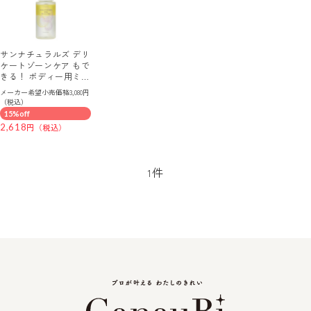
サンナチュラルズ デリ
ケートゾーンケア もで
きる！ ボディー用ミス
ト化粧水 ＫＥＩＫＯ
メーカー希望小売価格3,080円
インフュージョン フェ
（税込）
ムブースターミスト
15%off
2,618
件
1