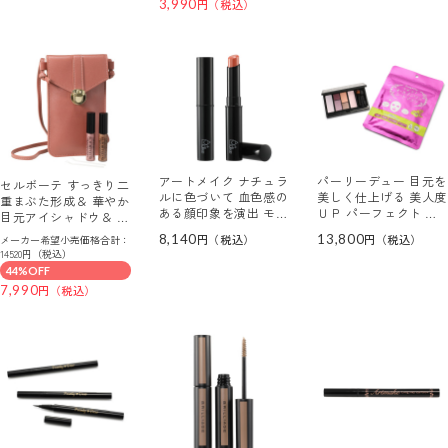
3,990
アートメイク ナチュラ
パーリーデュー 目元を
セルボーテ すっきり二
ルに色づいて 血色感の
美しく仕上げる 美人度
重まぶた形成＆ 華やか
ある顔印象を演出 モイ
ＵＰ パーフェクト メ
目元アイシャドウ＆ 目
ストリップティント ＜
イクパレット 特別セ
元美容液の１本３役！
8,140
13,800
メーカー希望小売価格合計：
アプリコット＞ ２本セ
ット
まぶたリフト美容液 ハ
14520円（税込）
ット
リピンシャドウ プレミ
44%OFF
アム ２色特別セット
7,990