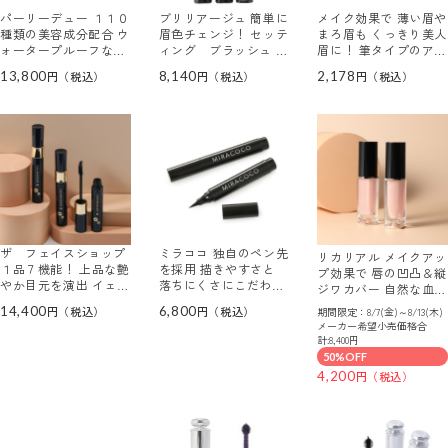
パーリーデュー １１０
ブリリアージュ 簡単に
メイク効果で 薄い眉や
種類の美容成分配合 ウ
眉色チェンジ！ セッテ
まろ眉も くっきり美人
ォータープルーフなの
ィング ブラッシュ ア
眉に！ 筆タイプのアイ
に お湯で簡単オフ！
イブロウ ＜オリーブブ
ブロウ ＧＬステイアイ
13,800
8,140
2,178
目力うるうるライナー
ラウン＞ ２本セット
ブロウ ＜ダークブラウ
＜プレミアム ジュエ
ン＞
ルブラック＞ ３本セッ
ト
ザ フェイスショップ
ミラココ 独自のペン先
リカリアル メイクアッ
１品７機能！ 上品な艶
を採用 描きやすさと
プ効果で 唇の凹凸＆縦
やか目元を演出 イェフ
落ちにくさにこだわっ
ジワカバー 自然な血色
ァダム ロイヤル マス
た ティント アイライ
感を演出 リップオイル
14,400
6,800
期間限定：8/7(金)～8/13(木)
カラ ＥＸ ３本セット
ナー ２本セット
エッセンス ２本セット
メーカー希望小売価格合
計:8,400円
50%OFF
4,200