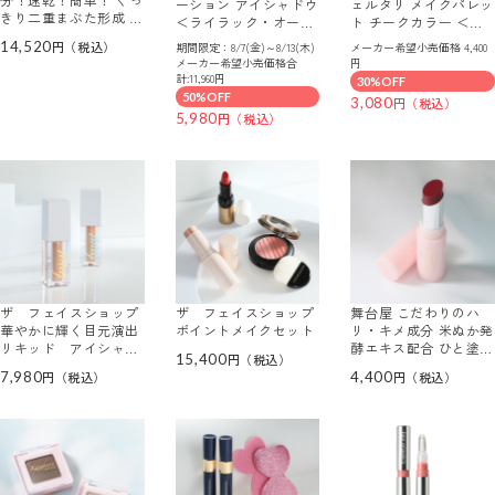
ーション アイシャドウ
ェルタリ メイクパレッ
きり二重まぶた形成 １
＜ライラック・オーラ
ト チークカラー ＜０
本３役！ まぶたリフト
／ オレンジベージュ＞
１＞
14,520
期間限定：8/7(金)～8/13(木)
メーカー希望小売価格 4,400
美容液 ハリピンシャド
＆ マルチハイライター
メーカー希望小売価格合
円
ウ プレミアム ２本ス
＜オーロラピンク／オ
計:11,960円
30%OFF
ペシャルセット
ーロラゴールド＞
50%OFF
3,080
5,980
ザ フェイスショップ
ザ フェイスショップ
舞台屋 こだわりのハ
華やかに輝く目元演出
ポイントメイクセット
リ・キメ成分 米ぬか発
リキッド アイシャド
酵エキス配合 ひと塗り
15,400
ウ ゴールデン ２本セ
で美しく発色 ＫＡＺＡ
7,980
4,400
ット
ＨＡＮＡ カラースティ
ック ＜レッド＞ （リ
ップ・チークカラー）