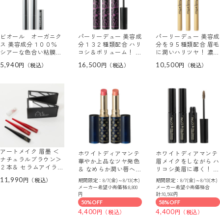
ビオール オーガニク
パーリーデュー 美容成
パーリーデュー 美容成
ス 美容成分１００％
分１３２種類配合 ハリ
分を９５種類配合 眉毛
シアーな色合い粘膜グ
コシ＆ボリューム！ 美
に潤いハリツヤ！ 濃淡
ロス オーガニック カ
まつげ トリートメント
自在なリキッドタイプ
5,940
16,500
10,500
ラーリップセラム ＜シ
マスカラ ＜プレミアム
新美まゆアイブロウ
アールビー＞ ２本セッ
ジュエルブラック＞
Ｐ ＜ビューティブラウ
ト
３本セット
ン＞ ３本セット
アートメイク 眉墨 ＜
ホワイトディアマンテ
ホワイトディアマンテ
ナチュラルブラウン＞
華やか上品なツヤ発色
眉メイクをしながら ハ
２本＆ セラムアイライ
＆ なめらか潤い唇へ導
リコシ美眉に導く！ ア
ナー ＜漆黒ブラック＞
く 新ハピエンス プレ
イブロウスタイリスト
11,990
期間限定：8/7(金)～8/13(木)
期間限定：8/7(金)～8/13(木)
特別セット
シャスルージュ ＜ロー
３本セット
メーカー希望小売価格:8,800
メーカー希望小売価格合
ズランデヴー、 ミル
円
計:10,560円
キーベージュ＞ ２色入
50%OFF
58%OFF
り
4,400
4,400