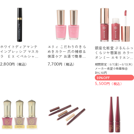
ホワイトディアマンテ
エリィ こだわりのきら
銀座化粧堂 ぷるんふっ
インプレッシブ マスカ
めきカラー 爪の補修＆
くらツヤ唇演出 カラー
ラ ＥＸ ＜ペルシャン
保湿ケア お湯で簡単オ
オンミー エモリエント
ブルー＞
フ ネイル美容液 ２本
リップ ＜プラムピンク
2,800
7,700
期間限定：8/7(金)～8/13(木)
セット
＞ ２本セット
メーカー希望小売価格合
計:6,160円
10%OFF
5,500