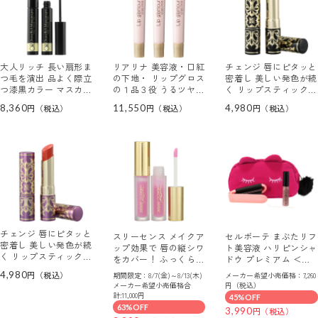
大人リッチ 長い扇形ま
リアリナ 美容液・口紅
チェンジ 唇にピタッと
つ毛を演出 品よく際立
の下地・ リップグロス
密着し 美しい発色が続
つ漆黒カラー マスカ
の１品３役 うるツヤ立
く リップスティック
ラ プロ ２本セット
体感を演出！ リップグ
＜ラズベリーレッド＞
8,360
11,550
4,980
ラマー ＜クリアピンク
２本セット
＞ ３本セット
チェンジ 唇にピタッと
スリーセンス メイクア
セルボーテ まぶたリフ
密着し 美しい発色が続
ップ効果で 唇の縦シワ
ト美容液 ハリピンシャ
く リップスティック
をカバー！ ふっくら唇
ドウ プレミアム ＜シ
＜コーラルオレンジ＞
を演出 モイストリペア
ャインピンク＞ ポーチ
4,980
期間限定：8/7(金)～8/13(木)
メーカー希望小売価格：7,260
２本セット
エッセンス ＜サクラシ
＆折り畳みブラシ付 セ
メーカー希望小売価格合
円（税込）
アー＞ ２本セット
ット
計:11,000円
45%OFF
63%OFF
3,990