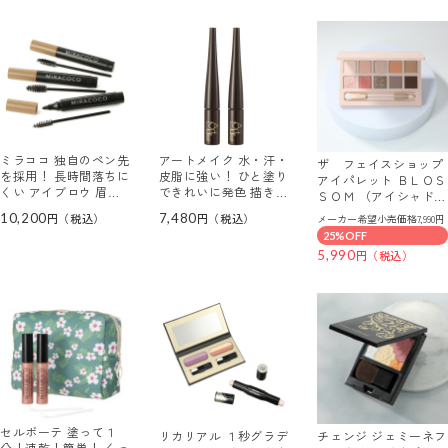
ミラココ 独自のペン先
アートメイク 水・汗・
ザ フェイスショップ
を採用！ 長時間落ちに
皮脂に強い！ ひと塗り
アイパレット ＢＬＯＳ
くい アイブロウ 眉テ
できれいに発色 描きや
ＳＯＭ （アイシャドウ
ィント ライナー ３本
すい極細筆 セラムアイ
パレット）
10,200
7,480
メーカー希望小売価格7,990円
セット
ライナー ＜ダークブラ
25%OFF
ウン＞ ２本セット
5,990
セルボーテ 塗って１
リカリアル １秒グラデ
チェンジ ジェミーネフ
分！速乾！簡単！ くっ