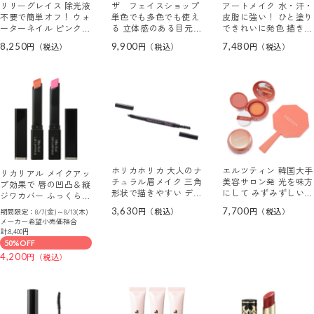
リリーグレイス 除光液
ザ フェイスショップ
アートメイク 水・汗・
不要で簡単オフ！ ウォ
単色でも多色でも使え
皮脂に強い！ ひと塗り
ーターネイル ピンクナ
る 立体感のある目元を
できれいに発色 描きや
チュラルセレクト ３色
演出！ イェファダム
すい極細筆 セラムアイ
8,250
9,900
7,480
セット
スティック アイシャ
ライナー ＜マルーン＞
ドウ トリオ シャイニ
２本セット
ームース ３色セット
ホリカホリカ 大人のナ
エルツティン 韓国大手
リカリアル メイクアッ
チュラル眉メイク 三角
美容サロン発 光を味方
プ効果で 唇の凹凸＆縦
形状で描きやすい デザ
にして みずみずしいツ
ジワカバー ふっくら唇
イニングオート アイブ
ヤ感演出！ シャイング
を演出！ リップルミナ
3,630
7,700
期間限定：8/7(金)～8/13(木)
ロウ
ロス クッションチーク
ス ＜オレンジジュエル
メーカー希望小売価格合
＜シャインコーラル＞
＆ ピンクベール＞
計:8,400円
２個特別セット
２色セット
50%OFF
4,200