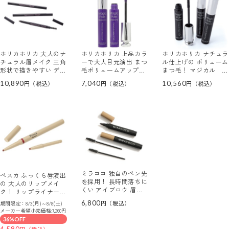
ホリカホリカ 大人のナ
ホリカホリカ 上品カラ
ホリカホリカ ナチュラ
チュラル眉メイク 三角
ーで大人目元演出 まつ
ル仕上げの ボリューム
形状で描きやすい デザ
毛ボリュームアップ！
まつ毛！ マジカル ポ
イニングオート アイブ
マジカル ポール マス
ール マスカラ ＷＰ３
10,890
7,040
10,560
ロウ ３本セット
カラ ＷＰ バイオレッ
本セット
ト ２本セット
ミラココ 独自のペン先
ペスカ ふっくら唇演出
を採用！ 長時間落ちに
の 大人のリップメイ
くい アイブロウ 眉テ
ク！ リップライナー＆
ィント ライナー ２本
リップカラーとして使
6,800
期間限定：8/3(月)～8/8(土)
セット
える “リップライナー“
メーカー希望小売価格:7,260円
＜ベージュレッド＞ ２
36%OFF
本分セット