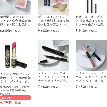
舞台屋 こだわりのハ
ザ フェイスショップ
ビオール オーガニク
リ・キメ成分 米ぬか発
１品７機能！ 上品な艶
ス 美容成分１００％
酵エキス配合 目元に輝
やか目元を演出 イェフ
シアーな色合い粘膜グ
くツヤを重ねる ＫＡＺ
ァダム ロイヤル マス
ロス オーガニック カ
6,600
9,600
5,940
ＡＨＡＮＡ フェイスカ
カラ ＥＸ ２本特別セ
ラーリップセラム ＜グ
ラー デビュー２色セッ
ット
ロウコーラル＞ ２本セ
ト
ット
ブリリアージュ ２４ｈ
ブリリアージュ アイ
チェンジ 唇にピタッと
ｏｕｒｓ リキッドライ
デュアル タッチ カラ
密着し 美しい発色が続
ナー ＜チェリーブラウ
ーズ ＜０１ 赤・ピン
く リップスティック
ン＞＆ マキシマムラッ
ク＞＆ フィンガーブラ
＜キュートピンク＞ ２
7,480
7,480
期間限定：8/7(金)～8/13(木)
シュ ビルドアップマス
シ
本セット
メーカー希望小売価格合
カラ ＜ディープフィグ
計:9,460円
＞ カラーアイメイクセ
47%OFF
ット
4,980