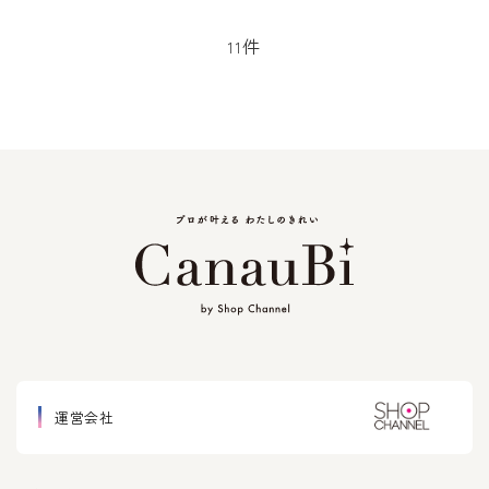
ュラルブラウン＞
ル色＞
件
11
運営会社