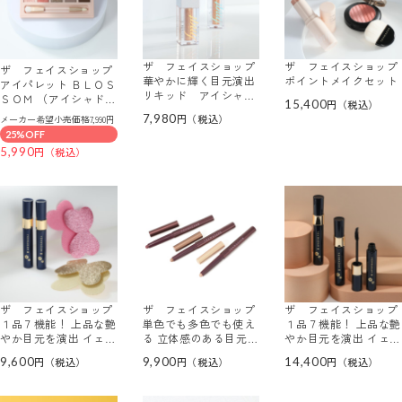
ザ フェイスショップ
ザ フェイスショップ
ザ フェイスショップ
華やかに輝く目元演出
ポイントメイクセット
アイパレット ＢＬＯＳ
リキッド アイシャド
ＳＯＭ （アイシャドウ
15,400
ウ ゴールデン ２本セ
パレット）
7,980
メーカー希望小売価格7,990円
ット
25%OFF
5,990
ザ フェイスショップ
ザ フェイスショップ
ザ フェイスショップ
１品７機能！ 上品な艶
単色でも多色でも使え
１品７機能！ 上品な艶
やか目元を演出 イェフ
る 立体感のある目元を
やか目元を演出 イェフ
ァダム ロイヤル マス
演出！ イェファダム
ァダム ロイヤル マス
9,600
9,900
14,400
カラ ＥＸ ２本特別セ
スティック アイシャ
カラ ＥＸ ３本セット
ット
ドウ トリオ シャイニ
ームース ３色セット