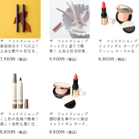
ザ フェイスショップ
ザ フェイスショップ
ザ フェイスショップ
美容成分９７％以上！
スッとひと塗りで簡
イェファダム チークブ
上品な艶やか目元を演
単！ 上品な目元印象へ
ラッシュ コーラル＆
出 イェファダム ロイ
イェファダム スティッ
グロー リップスティ
7,980
9,900
8,800
ヤル アイライナー ２
ク アイシャドウ トリ
ック ＜ジューシー
本セット
オ ロゼピンク
アプリコット色＞
ザ フェイスショップ
ザ フェイスショップ
くし形の先端で簡単！
顔印象を華やかに演出
美しく自然な眉に仕上
イェファダム チークブ
がる イェファダム リ
ラッシュ コーラル＆
8,800
8,800
キッド アイブロウペ
グロー リップスティ
ン ２本セット ＜ナチ
ック ＜カシミヤコーラ